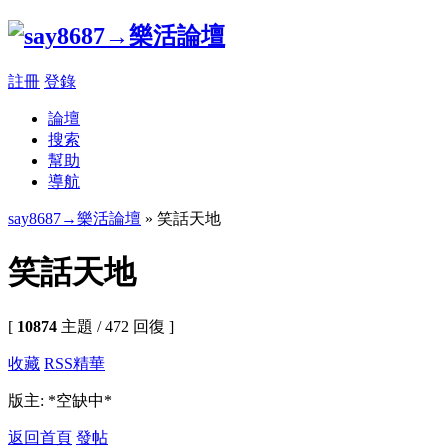
註冊
登錄
論壇
搜索
幫助
導航
say8687→樂活論壇
» 笑話天地
笑話天地
[
10874
主題 / 472 回復 ]
收藏
RSS
精華
版主: *空缺中*
返回首頁
發帖